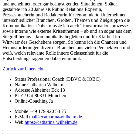
unangenehmen oder gar beängstigenden Situationen. Später
gestaltete ich 20 Jahre als Public Relations-Expertin,
Pressesprecherin und Redakteurin für renommierte Unternehmen
unterschiedlicher Branchen, Größen, Themen und Zielgruppen die
Kommunikation. Dabei musste ich auch Transformationsprozesse
sowie interne wie externe Krisenthemen – ab und an sogar aus dem
Stegreif heraus – kommunikativ begleiten und für Klarheit im
Wirrwarr des Geschehens sorgen. So kenne ich die Chancen und
Herausforderungen diverser Branchen aus vielen Perspektiven und
weiß, welch relevante Rolle innere Gelassenheit für die
Entscheidungstragenden dabei einnimmt.
Zurück zur Übersicht
Status
Professional Coach (DBVC & IOBC)
Name
Catharina Wilhelm
Adresse
Altheimer Eck 13
PLZ / Ort
80331 München
Online-Coaching
Ja
Mobile
+49 179 920 53 75
E-Mail
mail@catharina-wilhelm.de
Web
https://catharina-wilhelm.de