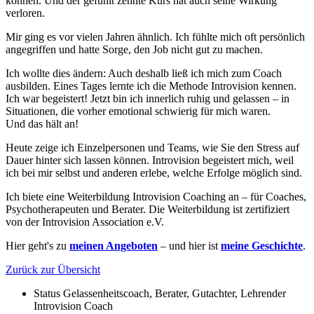
können. Und der gefühlt zehnte Kurs hat auch seine Wirkung
verloren.
Mir ging es vor vielen Jahren ähnlich. Ich fühlte mich oft persönlich
angegriffen und hatte Sorge, den Job nicht gut zu machen.
Ich wollte dies ändern: Auch deshalb ließ ich mich zum Coach
ausbilden. Eines Tages lernte ich die Methode Introvision kennen.
Ich war begeistert! Jetzt bin ich innerlich ruhig und gelassen – in
Situationen, die vorher emotional schwierig für mich waren.
Und das hält an!
Heute zeige ich Einzelpersonen und Teams, wie Sie den Stress auf
Dauer hinter sich lassen können. Introvision begeistert mich, weil
ich bei mir selbst und anderen erlebe, welche Erfolge möglich sind.
Ich biete eine Weiterbildung Introvision Coaching an – für Coaches,
Psychotherapeuten und Berater. Die Weiterbildung ist zertifiziert
von der Introvision Association e.V.
Hier geht's zu
meinen Angeboten
– und hier ist
meine Geschichte
.
Zurück zur Übersicht
Status
Gelassenheitscoach, Berater, Gutachter, Lehrender
Introvision Coach